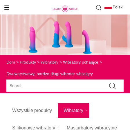
Polski
Dom
>
Produkty
>
Wibratory
>
Wibratory pchające
>
Dwuwarstwowy, bardzo długi wibrator wbijający
Wszystkie produkty
Wibratory
Silikonowe wibratory
Masturbatory wibracyjne