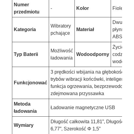
Numer
-
Kolor
Fioletowy
przedmiotu
Dwuwars
Wibratory
Kategoria
Materiał
płynny sil
pchające
ABS
Życie
Możliwość
Typ Baterii
Wodoodporny
codzienn
ładowania
wodoodpo
3 prędkości wbijania na głębokość 7 c
trybów wibracji końcówki, inteligentna
Funkcjonować
funkcja ogrzewania, bezprzewodowy pil
zdejmowana przyssawka
Metoda
Ładowanie magnetyczne USB
ładowania
Długość całkowita 11,81”, Długość wk
Wymiary
6,77”, Szerokość Φ 1,5”