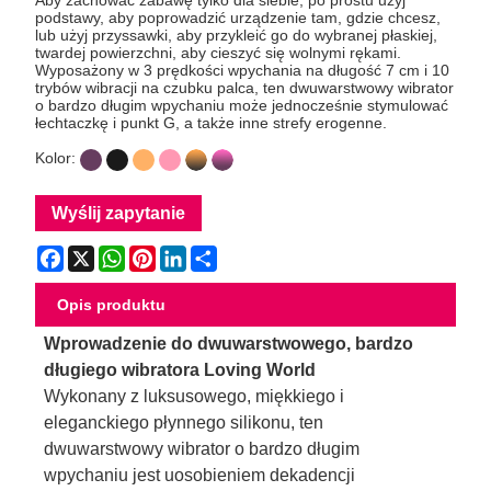
podstawy, aby poprowadzić urządzenie tam, gdzie chcesz,
lub użyj przyssawki, aby przykleić go do wybranej płaskiej,
twardej powierzchni, aby cieszyć się wolnymi rękami.
Wyposażony w 3 prędkości wpychania na długość 7 cm i 10
trybów wibracji na czubku palca, ten dwuwarstwowy wibrator
o bardzo długim wpychaniu może jednocześnie stymulować
łechtaczkę i punkt G, a także inne strefy erogenne.
Kolor:
Wyślij zapytanie
Facebook
X
WhatsApp
Pinterest
LinkedIn
Share
Opis produktu
Wprowadzenie do dwuwarstwowego, bardzo
długiego wibratora Loving World
Wykonany z luksusowego, miękkiego i
eleganckiego płynnego silikonu, ten
dwuwarstwowy wibrator o bardzo długim
wpychaniu jest uosobieniem dekadencji