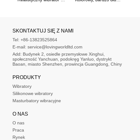
SKONTAKTUJ SIĘ Z NAMI
Tel:
+86-13823525864
E-mail:
service@lovingworldltd.com
Add:
Budynek 2, osiedle przemysłowe Xinghui, 
społeczność Yanchuan, podokręg Yanluo, dystrykt 
Baoan, miasto Shenzhen, prowincja Guangdong, Chiny
PRODUKTY
Wibratory
Silikonowe wibratory
Masturbatory wibracyjne
O NAS
O nas
Praca
Rynek