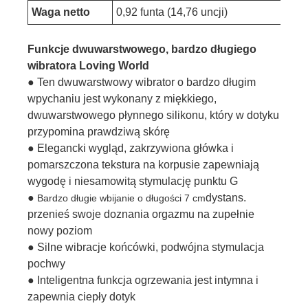
Waga netto
0,92 funta (14,76 uncji)
Funkcje dwuwarstwowego, bardzo długiego
wibratora Loving World
● Ten dwuwarstwowy wibrator o bardzo długim
wpychaniu jest wykonany z miękkiego,
dwuwarstwowego płynnego silikonu, który w dotyku
przypomina prawdziwą skórę
● Elegancki wygląd, zakrzywiona główka i
pomarszczona tekstura na korpusie zapewniają
wygodę i niesamowitą stymulację punktu G
●
dystans.
Bardzo długie wbijanie o długości 7 cm
przenieś swoje doznania orgazmu na zupełnie
nowy poziom
● Silne wibracje końcówki, podwójna stymulacja
pochwy
● Inteligentna funkcja ogrzewania jest intymna i
zapewnia ciepły dotyk