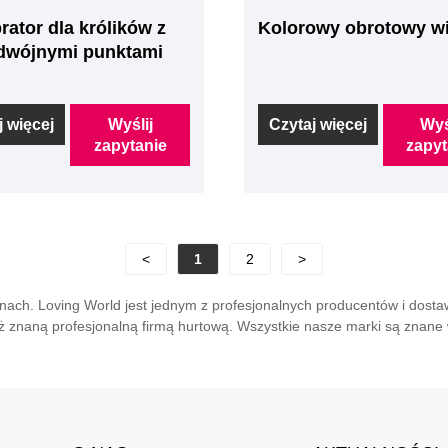
rator dla królików z
Kolorowy obrotowy wi
dwójnymi punktami
j więcej
Wyślij
Czytaj więcej
Wyś
zapytanie
zapyt
<
1
2
>
ach. Loving World jest jednym z profesjonalnych producentów i dosta
 znaną profesjonalną firmą hurtową. Wszystkie nasze marki są znane w 