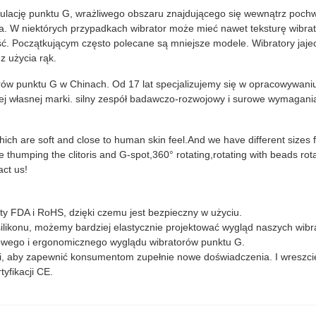
ulację punktu G, wrażliwego obszaru znajdującego się wewnątrz pochwy
isa. W niektórych przypadkach wibrator może mieć nawet teksturę wibra
ść. Początkującym często polecane są mniejsze modele. Wibratory jaje
z użycia rąk.
rów punktu G w Chinach. Od 17 lat specjalizujemy się w opracowywaniu
j własnej marki. silny zespół badawczo-rozwojowy i surowe wymagania
which are soft and close to human skin feel.And we have different sizes
 thumping the clitoris and G-spot,360° rotating,rotating with beads rot
act us!
aty FDA i RoHS, dzięki czemu jest bezpieczny w użyciu.
i silikonu, możemy bardziej elastycznie projektować wygląd naszych wib
lowego i ergonomicznego wyglądu wibratorów punktu G.
ki, aby zapewnić konsumentom zupełnie nowe doświadczenia. I wreszci
yfikacji CE.