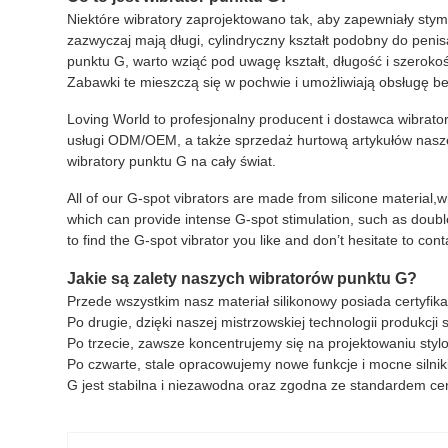
Niektóre wibratory zaprojektowano tak, aby zapewniały stym
zazwyczaj mają długi, cylindryczny kształt podobny do pen
punktu G, warto wziąć pod uwagę kształt, długość i szeroko
Zabawki te mieszczą się w pochwie i umożliwiają obsługę be
Loving World to profesjonalny producent i dostawca wibrato
usługi ODM/OEM, a także sprzedaż hurtową artykułów nasze
wibratory punktu G na cały świat.
All of our G-spot vibrators are made from silicone material,
which can provide intense G-spot stimulation, such as double
to find the G-spot vibrator you like and don’t hesitate to cont
Jakie są zalety naszych wibratorów punktu G?
Przede wszystkim nasz materiał silikonowy posiada certyfik
Po drugie, dzięki naszej mistrzowskiej technologii produkcj
Po trzecie, zawsze koncentrujemy się na projektowaniu sty
Po czwarte, stale opracowujemy nowe funkcje i mocne silni
G jest stabilna i niezawodna oraz zgodna ze standardem cert