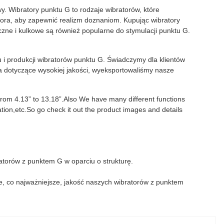
. Wibratory punktu G to rodzaje wibratorów, które
tora, aby zapewnić realizm doznaniom. Kupując wibratory
czne i kulkowe są również popularne do stymulacji punktu G.
 i produkcji wibratorów punktu G. Świadczymy dla klientów
 dotyczące wysokiej jakości, wyeksportowaliśmy nasze
 from 4.13” to 13.18”.Also We have many different functions
ation,etc.So go check it out the product images and details
ratorów z punktem G w oparciu o strukturę.
e, co najważniejsze, jakość naszych wibratorów z punktem